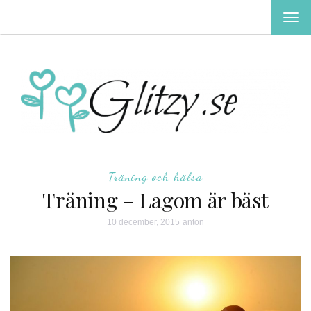
TOG
NAV
Träning och hälsa
Träning – Lagom är bäst
10 december, 2015
anton