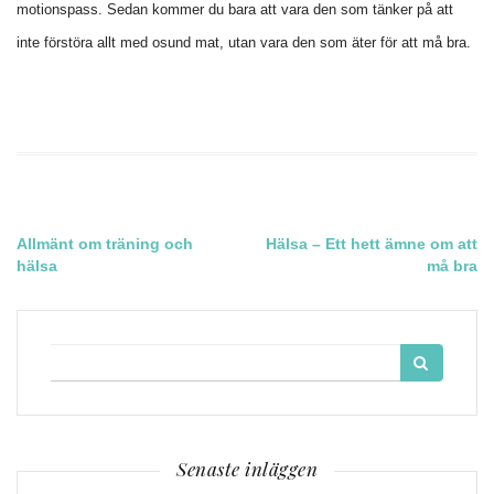
motionspass. Sedan kommer du bara att vara den som tänker på att
inte förstöra allt med osund mat, utan vara den som äter för att må bra.
Inläggsnavigering
Allmänt om träning och
Hälsa – Ett hett ämne om att
hälsa
må bra
Search
for:
Senaste inläggen