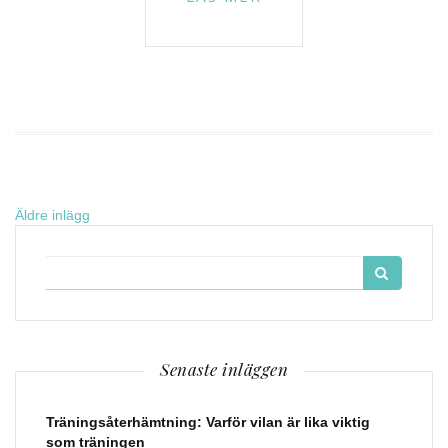
Inläggsnavigering
Äldre inlägg
Search
for:
Senaste inläggen
Träningsåterhämtning: Varför vilan är lika viktig
som träningen