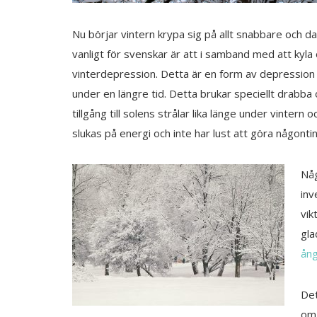
Nu börjar vintern krypa sig på allt snabbare och d
vanligt för svenskar är att i samband med att ky
vinterdepression. Detta är en form av depression
under en längre tid. Detta brukar speciellt drabba 
tillgång till solens strålar lika länge under vintern o
slukas på energi och inte har lust att göra någont
Någ
inv
vik
gla
ång
Det
om 