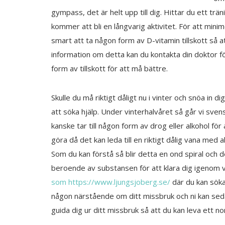
gympass, det är helt upp till dig. Hittar du ett tr
kommer att bli en långvarig aktivitet. För att minim
smart att ta någon form av D-vitamin tillskott så at
information om detta kan du kontakta din doktor 
form av tillskott för att må bättre.
Skulle du må riktigt dåligt nu i vinter och snöa in di
att söka hjälp. Under vinterhalvåret så går vi svens
kanske tar till någon form av drog eller alkohol f
göra då det kan leda till en riktigt dålig vana med 
Som du kan förstå så blir detta en ond spiral och de
beroende av substansen för att klara dig igenom v
som https://www.ljungsjoberg.se/
där du kan söka 
någon närstående om ditt missbruk och ni kan sed
guida dig ur ditt missbruk så att du kan leva ett nor