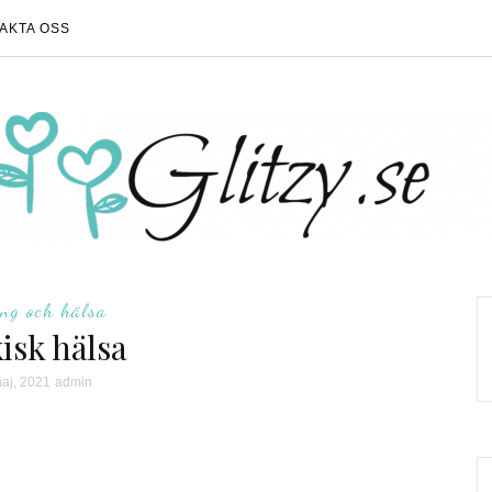
AKTA OSS
ing och hälsa
isk hälsa
aj, 2021
admin