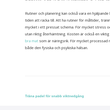
Rutiner och planering kan också vara en hjälpande h
tiden att räcka till. Att ha rutiner för måltider, t
mycket i ett pressat schema. För mycket stress och 
utan riktig återhämtning. Kosten är också en vikti
bra mat
som är näringsrik. För mycket processad m
både den fysiska och psykiska hälsan.
Inläggsnavigering
Träna padel för snabb viktnedgång