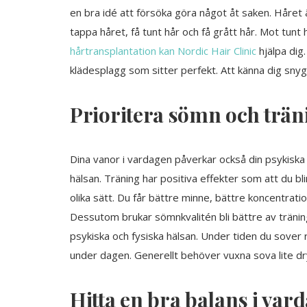
en bra idé att försöka göra något åt saken. Håret
tappa håret, få tunt hår och få grått hår. Mot tunt hå
hårtransplantation kan Nordic Hair Clinic
hjälpa dig
klädesplagg som sitter perfekt. Att känna dig sn
Prioritera sömn och trän
Dina vanor i vardagen påverkar också din psykiska h
hälsan. Träning har positiva effekter som att du bl
olika sätt. Du får bättre minne, bättre koncentrat
Dessutom brukar sömnkvalitén bli bättre av tränin
psykiska och fysiska hälsan. Under tiden du sover 
under dagen. Generellt behöver vuxna sova lite dry
Hitta en bra balans i vard