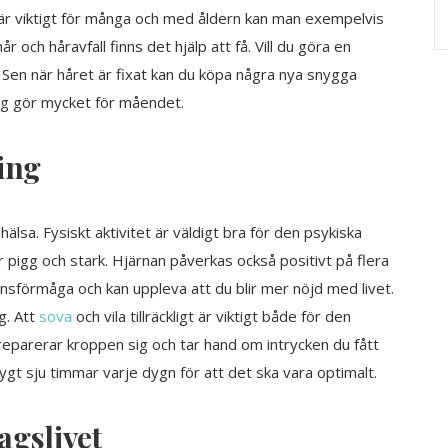
 är viktigt för många och med åldern kan man exempelvis
r och håravfall finns det hjälp att få. Vill du göra en
. Sen när håret är fixat kan du köpa några nya snygga
ygg gör mycket för måendet.
ing
älsa. Fysiskt aktivitet är väldigt bra för den psykiska
ir pigg och stark. Hjärnan påverkas också positivt på flera
ionsförmåga och kan uppleva att du blir mer nöjd med livet.
g. Att
sova
och vila tillräckligt är viktigt både för den
reparerar kroppen sig och tar hand om intrycken du fått
gt sju timmar varje dygn för att det ska vara optimalt.
agslivet